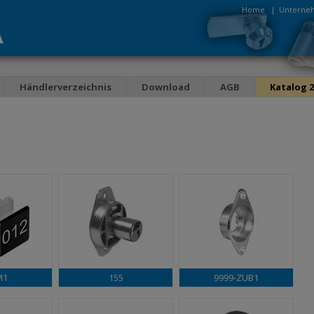
Home
|
Unterne
Händlerverzeichnis
Download
AGB
Katalog 2
M1
155
9999-ZUB1