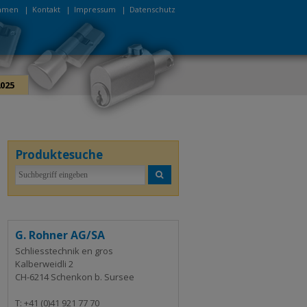
hmen
|
Kontakt
|
Impressum
|
Datenschutz
025
Produktesuche
G. Rohner AG/SA
Schliesstechnik en gros
Kalberweidli 2
CH-6214 Schenkon b. Sursee
T: +41 (0)41 921 77 70