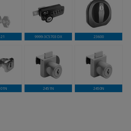
-21
9999-3C5703 DX
23600
101N
2451N
2450N