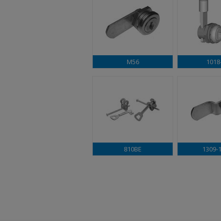
M56
1018
810BE
1309-