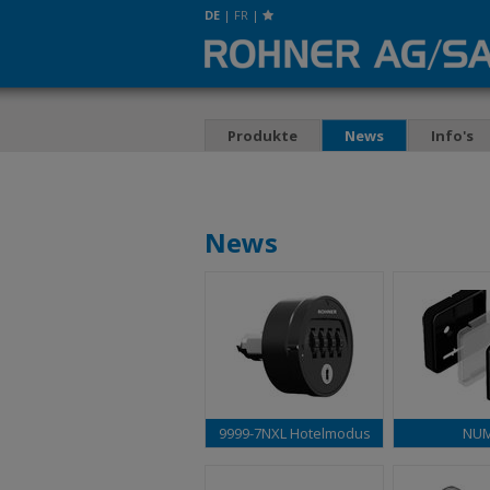
DE
|
FR
|
Produkte
News
Info's
News
9999-7NXL Hotelmodus
NU