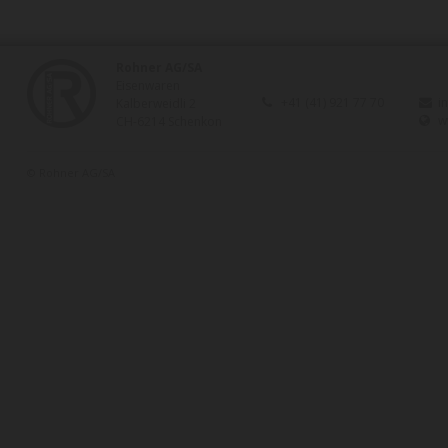
Rohner AG/SA
Eisenwaren
+41 (41) 921 77 70
i
Kalberweidli 2
w
CH-6214 Schenkon
© Rohner AG/SA