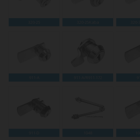
320-25
320-25Kaba
320-
911-A
911-A/R911.172
9
911-D
1048
10