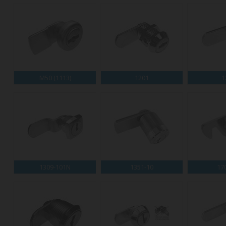
M50 (1113)
1201
1
1309-101N
1351-10
17