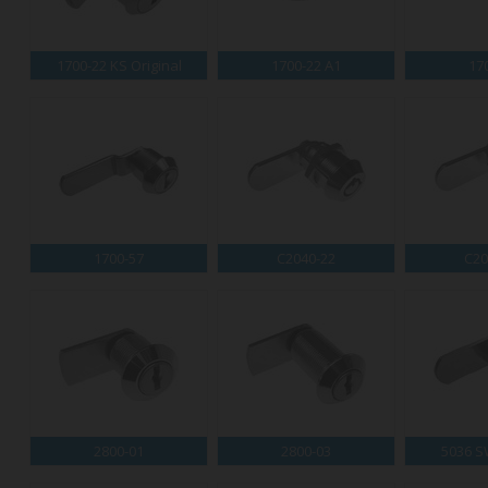
1700-22 KS Original
1700-22 A1
17
1700-57
C2040-22
C20
2800-01
2800-03
5036 