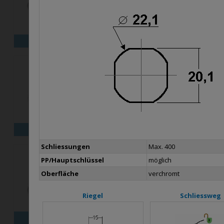
X16
X18
X25M
X30
X
Schliessungen
Max. 400
PP/Hauptschlüssel
möglich
Oberfläche
verchromt
Riegel
Schliessweg
B26
B1031
B1