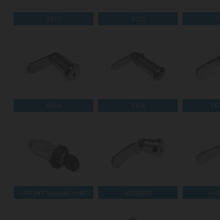
9317
9320
9
9334
9354
147
DIN VK6 Spezial GH40
25300-10
3