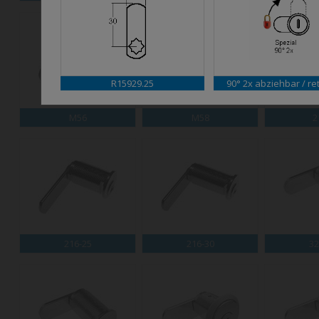
R15929.25
90° 2x abziehbar / ret
M56
M58
2
216-25
216-30
32