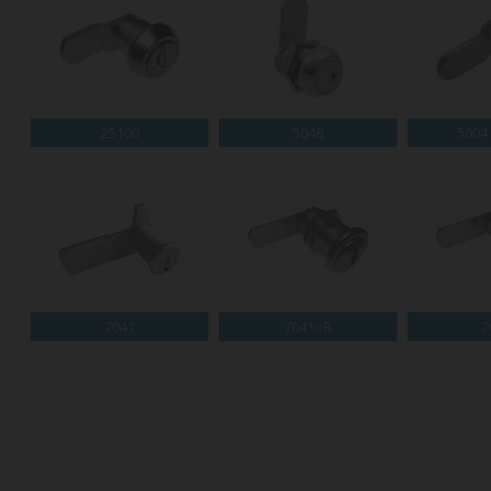
25100
5048
5004
7041
7041oR
7