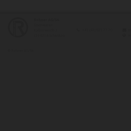
Rohner AG/SA
Eisenwaren
+41 (41) 921 77 70
i
Kalberweidli 2
w
CH-6214 Schenkon
© Rohner AG/SA