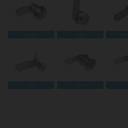
25100
5048
5004
7041
7041oR
7