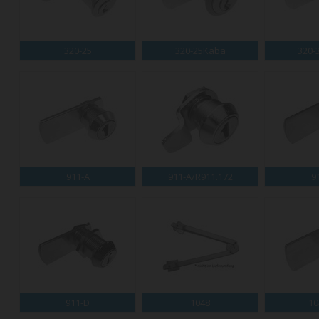
320-25
320-25Kaba
320-
911-A
911-A/R911.172
9
911-D
1048
10