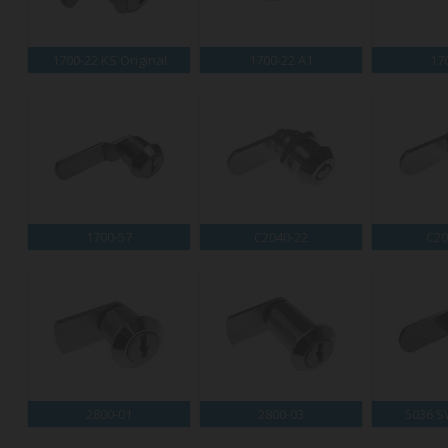
1700-22 KS Original
1700-22 A1
17
1700-57
C2040-22
C20
2800-01
2800-03
5036 