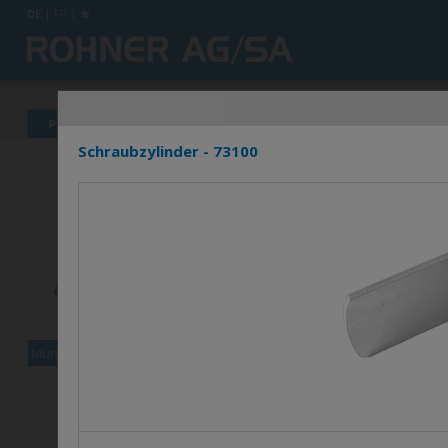
DE
|
FR
|
Produkte
News
Info's
Händlerverzeichnis
Schraubzylinder - 73100
Münzpfandschloss XCOIN1
Set Multi-9000