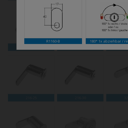
R1160-B
180° 1x abziehbar / re
M56
M58
2
216-25
216-30
32