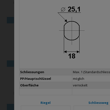
X16
X18
X25M
X30
X
Schliessungen
Max. 1 (Standardschlies
PP/Hauptschlüssel
möglich
Oberfläche
vernickelt
Riegel
Schliessweg
B26
B1031
B1