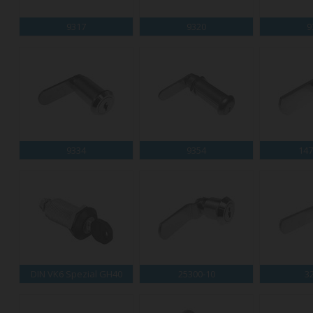
9317
9320
9
9334
9354
147
DIN VK6 Spezial GH40
25300-10
3