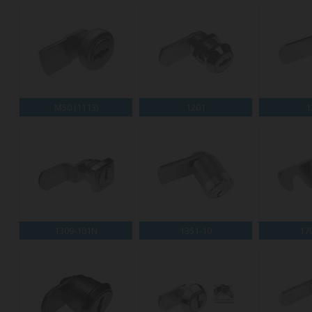
M50 (1113)
1201
1
1309-101N
1351-10
17