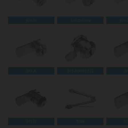
320-25
320-25Kaba
320-
911-A
911-A/R911.172
9
911-D
1048
10