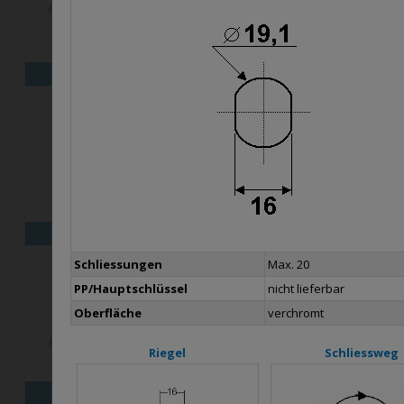
X16
X18
X25M
X30
X
Schliessungen
Max. 20
PP/Hauptschlüssel
nicht lieferbar
Oberfläche
verchromt
Riegel
Schliessweg
B26
B1031
B1