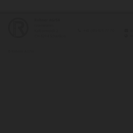
Rohner AG/SA
Eisenwaren
+41 (41) 921 77 70
i
Kalberweidli 2
w
CH-6214 Schenkon
© Rohner AG/SA