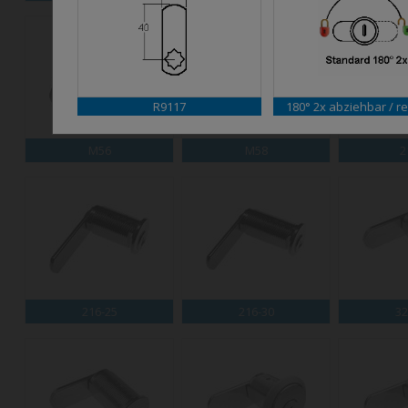
R9117
180° 2x abziehbar / re
M56
M58
2
216-25
216-30
32