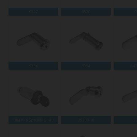
9317
9320
9
9334
9354
147
DIN VK6 Spezial GH40
25300-10
3