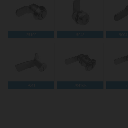
25100
5048
5004
7041
7041oR
7