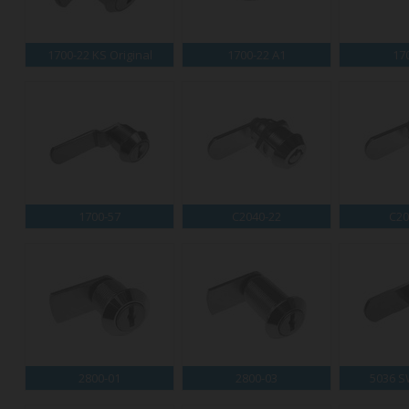
1700-22 KS Original
1700-22 A1
17
1700-57
C2040-22
C20
2800-01
2800-03
5036 