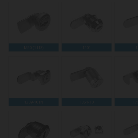
M50 (1113)
1201
1
1309-101N
1351-10
17