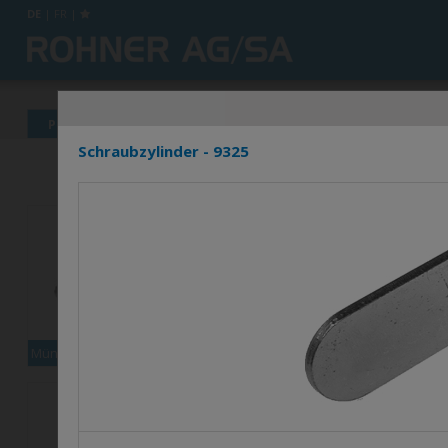
DE
|
FR
|
Produkte
News
Info's
Händlerverzeichnis
Schraubzylinder - 9325
Münzpfandschloss XCOIN1
Set Multi-9000