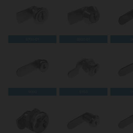
8700-01
8800-01
9
9090
9150
9