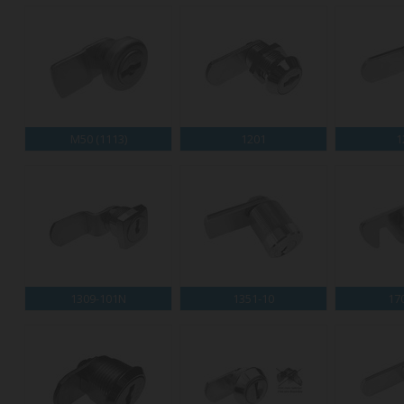
M50 (1113)
1201
1
1309-101N
1351-10
17