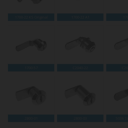
1700-22 KS Original
1700-22 A1
17
1700-57
C2040-22
C20
2800-01
2800-03
5036 