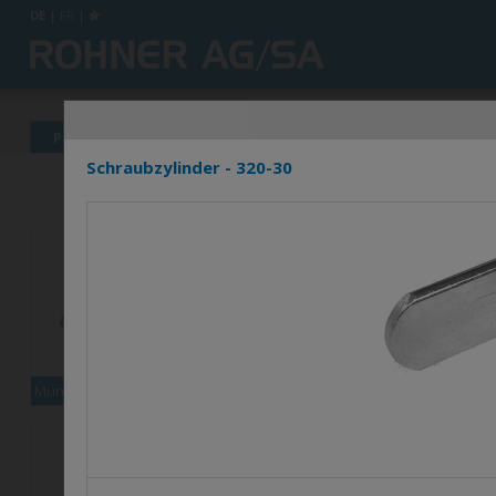
DE
|
FR
|
Produkte
News
Info's
Händlerverzeichnis
Schraubzylinder - 320-30
Münzpfandschloss XCOIN1
Set Multi-9000