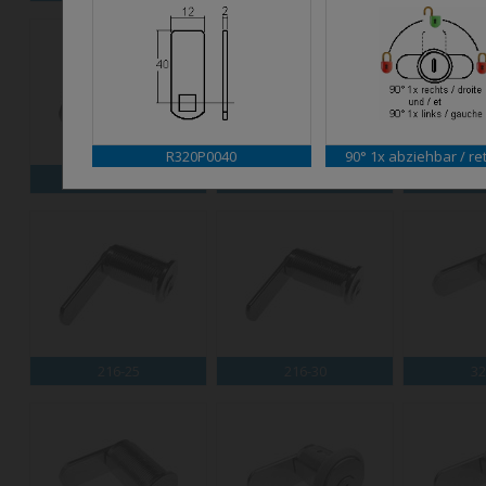
R320P0040
90° 1x abziehbar / ret
M56
M58
2
216-25
216-30
32