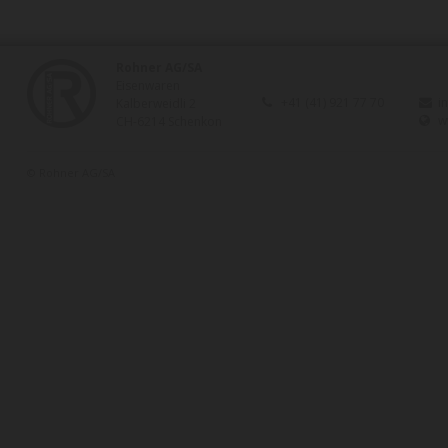
Rohner AG/SA
Eisenwaren
+41 (41) 921 77 70
i
Kalberweidli 2
w
CH-6214 Schenkon
© Rohner AG/SA