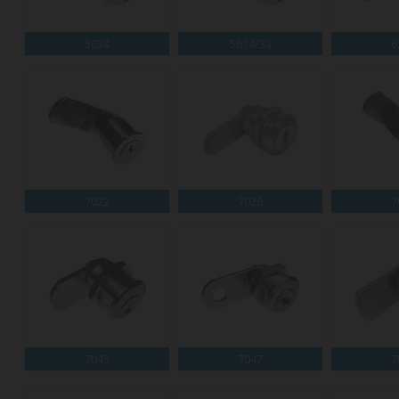
5634
5634/33
6
7022
7026
7
7045
7047
7