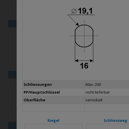
X16
X18
X25M
X30
X
Schliessungen
Max. 200
PP/Hauptschlüssel
nicht lieferbar
Oberfläche
vernickelt
Riegel
Schliessweg
B26
B1031
B1