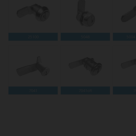
25100
5048
5004
7041
7041oR
7