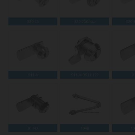
320-25
320-25Kaba
320-
911-A
911-A/R911.172
9
911-D
1048
10