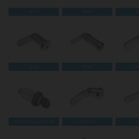
9317
9320
9
9334
9354
147
DIN VK6 Spezial GH40
25300-10
3