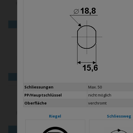
X16
X18
X25M
X30
X
Schliessungen
Max. 50
PP/Hauptschlüssel
nicht möglich
Oberfläche
verchromt
Riegel
Schliessweg
B26
B1031
B1