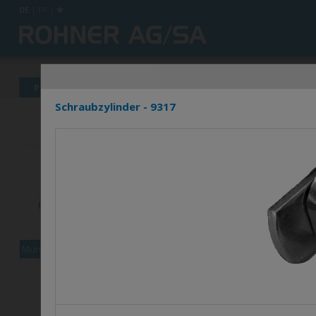
DE
|
FR
|
Produkte
News
Info's
Händlerverzeichnis
Schraubzylinder - 9317
Münzpfandschloss XCOIN1
Set Multi-9000