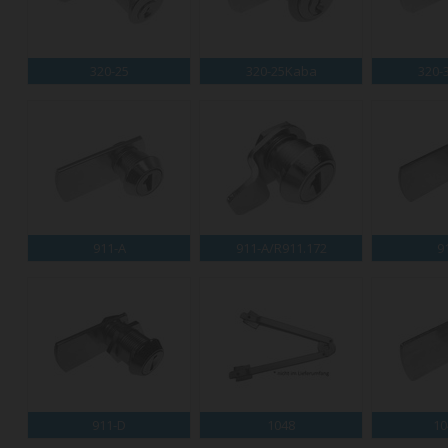
320-25
320-25Kaba
320-
911-A
911-A/R911.172
9
911-D
1048
10