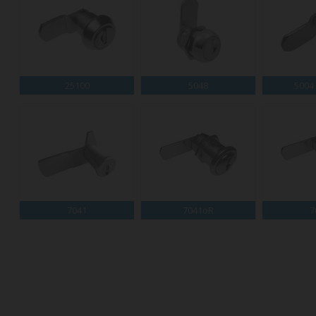
25100
5048
5004
7041
7041oR
7