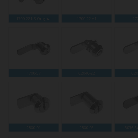
1700-22 KS Original
1700-22 A1
17
1700-57
C2040-22
C20
2800-01
2800-03
5036 