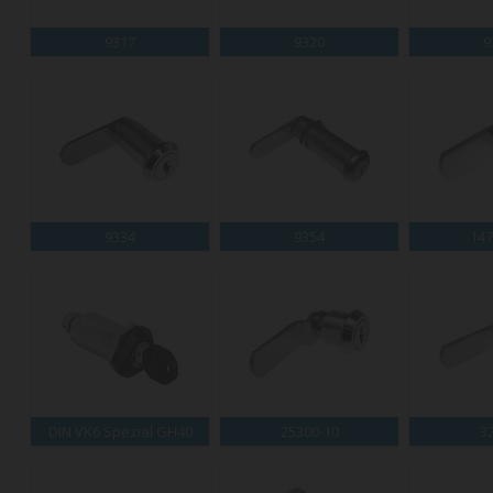
9317
9320
9
9334
9354
147
DIN VK6 Spezial GH40
25300-10
3