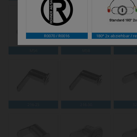
R0070 / R0016
180° 2x abziehbar / re
M56
M58
2
216-25
216-30
32