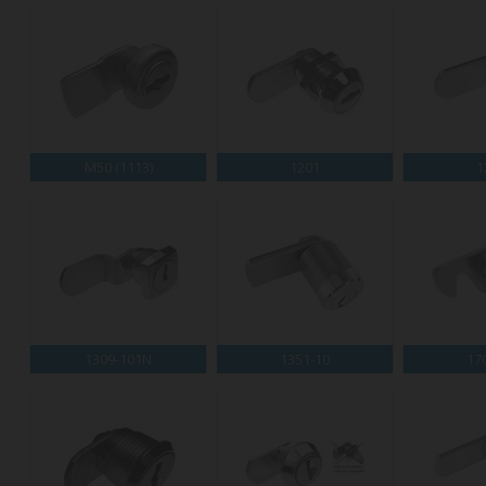
M50 (1113)
1201
1
1309-101N
1351-10
17