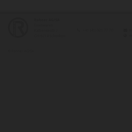
Rohner AG/SA
Eisenwaren
+41 (41) 921 77 70
i
Kalberweidli 2
w
CH-6214 Schenkon
© Rohner AG/SA