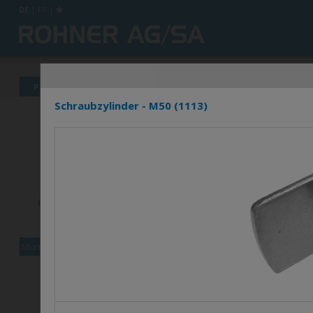
DE
|
FR
|
Produkte
News
Info's
Händlerverzeichnis
Schraubzylinder - M50 (1113)
Münzpfandschloss XCOIN1
Set Multi-9000