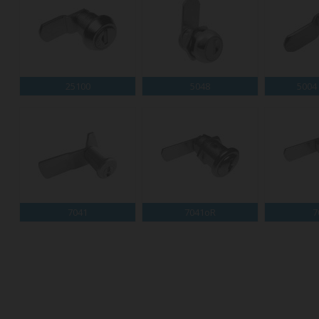
25100
5048
5004
7041
7041oR
7