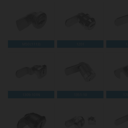
M50 (1113)
1201
1
1309-101N
1351-10
17