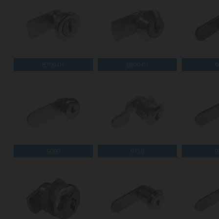
8700-01
8800-01
9
9090
9150
9