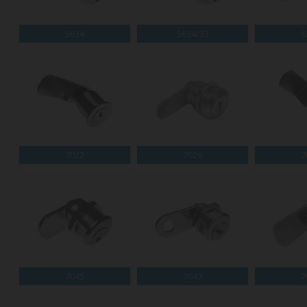
5634
5634/33
6
7022
7026
7
7045
7047
7