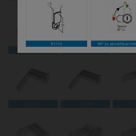
R1113
90° 2x abziehbar/ret
M56
M58
2
216-25
216-30
32