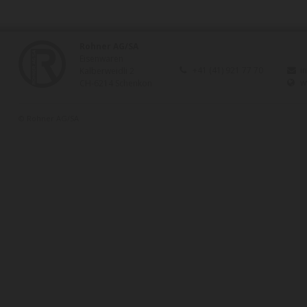
Rohner AG/SA
Eisenwaren
+41 (41) 921 77 70
i
Kalberweidli 2
w
CH-6214 Schenkon
© Rohner AG/SA