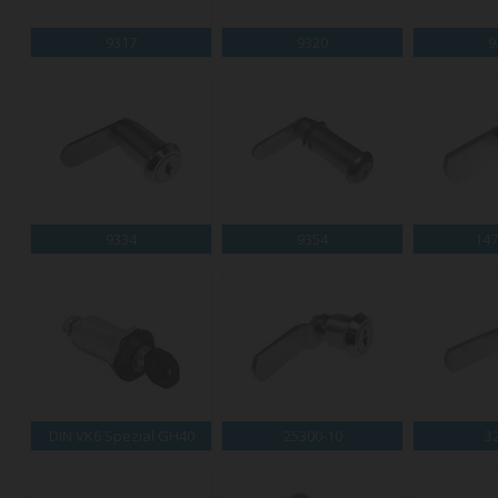
9317
9320
9
9334
9354
147
DIN VK6 Spezial GH40
25300-10
3