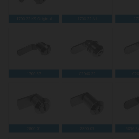
1700-22 KS Original
1700-22 A1
17
1700-57
C2040-22
C20
2800-01
2800-03
5036 