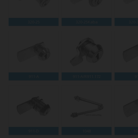
320-25
320-25Kaba
320-
911-A
911-A/R911.172
9
911-D
1048
10