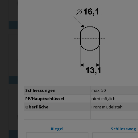
X16
X18
X25M
X30
X
Schliessungen
max. 50
PP/Hauptschlüssel
nicht möglich
Oberfläche
Front in Edelstahl
Riegel
Schliessweg
B26
B1031
B1